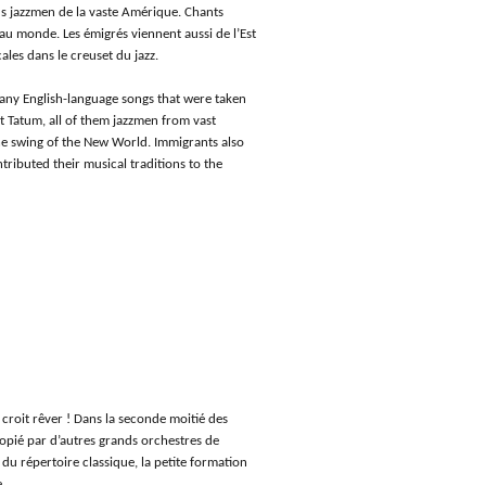
us jazzmen de la vaste Amérique. Chants
au monde. Les émigrés viennent aussi de l’Est
les dans le creuset du jazz.
ny English-language songs that were taken
 Tatum, all of them jazzmen from vast
he swing of the New World. Immigrants also
ributed their musical traditions to the
 croit rêver ! Dans la seconde moitié des
opié par d’autres grands orchestres de
 du répertoire classique, la petite formation
.