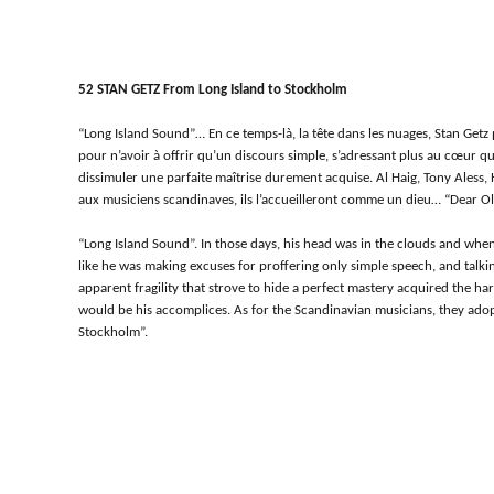
52 STAN GETZ From Long Island to Stockholm
“Long Island Sound”… En ce temps-là, la tête dans les nuages, Stan Getz p
pour n’avoir à offrir qu’un discours simple, s’adressant plus au cœur qu’
dissimuler une parfaite maîtrise durement acquise. Al Haig, Tony Aless,
aux musiciens scandinaves, ils l’accueilleront comme un dieu… “Dear O
“Long Island Sound”. In those days, his head was in the clouds and wh
like he was making excuses for proffering only simple speech, and talki
apparent fragility that strove to hide a perfect mastery acquired the ha
would be his accomplices. As for the Scandinavian musicians, they adop
Stockholm”.