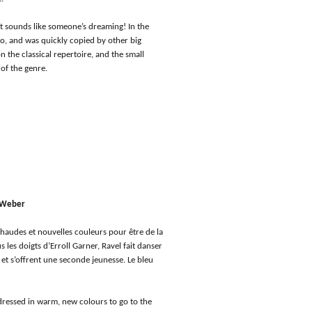
it sounds like someone’s dreaming! In the
oo, and was quickly copied by other big
on the classical repertoire, and the small
of the genre.
o Weber
chaudes et nouvelles couleurs pour être de la
s les doigts d’Erroll Garner, Ravel fait danser
et s’offrent une seconde jeunesse. Le bleu
e dressed in warm, new colours to go to the