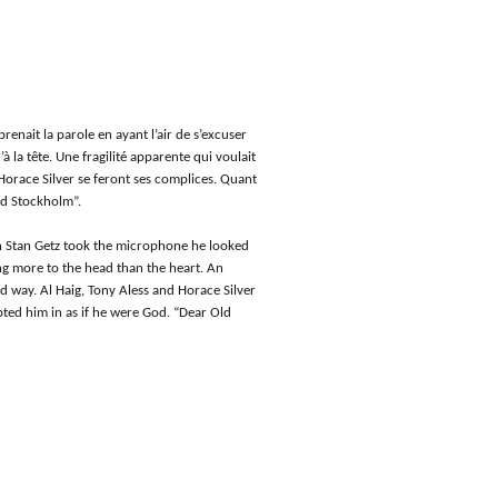
renait la parole en ayant l’air de s’excuser
à la tête. Une fragilité apparente qui voulait
 Horace Silver se feront ses complices. Quant
ld Stockholm”.
en Stan Getz took the microphone he looked
ng more to the head than the heart. An
rd way. Al Haig, Tony Aless and Horace Silver
ted him in as if he were God. “Dear Old