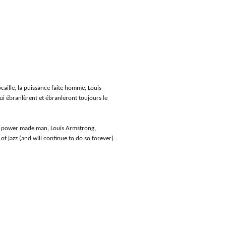
ocaille, la puissance faite homme, Louis
 ébranlèrent et ébranleront toujours le
e, power made man, Louis Armstrong,
f jazz (and will continue to do so forever).