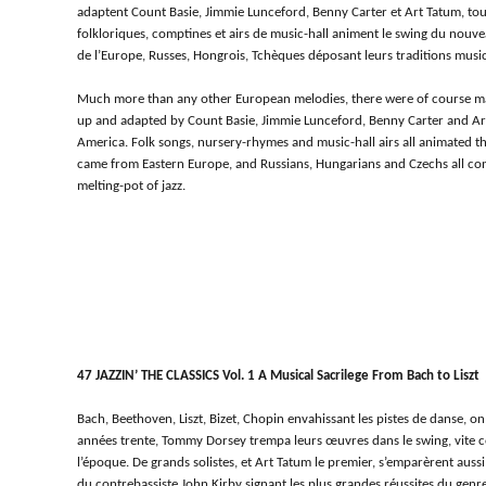
adaptent Count Basie, Jimmie Lunceford, Benny Carter et Art Tatum, to
folkloriques, comptines et airs de music-hall animent le swing du nouve
de l’Europe, Russes, Hongrois, Tchèques déposant leurs traditions musica
Much more than any other European melodies, there were of course ma
up and adapted by Count Basie, Jimmie Lunceford, Benny Carter and Art
America. Folk songs, nursery-rhymes and music-hall airs all animated t
came from Eastern Europe, and Russians, Hungarians and Czechs all cont
melting-pot of jazz.
47 JAZZIN’ THE CLASSICS Vol. 1 A Musical Sacrilege From Bach to Liszt
Bach, Beethoven, Liszt, Bizet, Chopin envahissant les pistes de danse, on
années trente, Tommy Dorsey trempa leurs œuvres dans le swing, vite c
l’époque. De grands solistes, et Art Tatum le premier, s’emparèrent aussi
du contrebassiste John Kirby signant les plus grandes réussites du genre