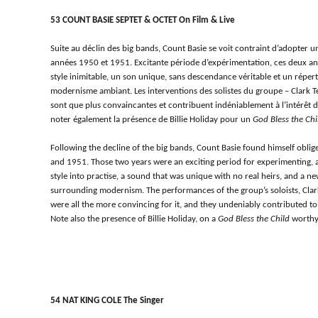
53 COUNT BASIE SEPTET & OCTET On Film & Live
Suite au déclin des big bands, Count Basie se voit contraint d’adopter 
années 1950 et 1951. Excitante période d’expérimentation, ces deux a
style inimitable, un son unique, sans descendance véritable et un réper
modernisme ambiant. Les interventions des solistes du groupe – Clark T
sont que plus convaincantes et contribuent indéniablement à l’intérêt 
noter également la présence de Billie Holiday pour un
God Bless the Chi
Following the decline of the big bands, Count Basie found himself obli
and 1951. Those two years were an exciting period for experimenting, a
style into practise, a sound that was unique with no real heirs, and a n
surrounding modernism. The performances of the group’s soloists, Cla
were all the more convincing for it, and they undeniably contributed to 
Note also the presence of Billie Holiday, on a
God Bless the Child
worthy 
54 NAT KING COLE The Singer