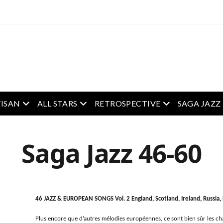
enu
open menu
open menu
open menu
ISAN
ALL STARS
RETROSPECTIVE
SAGA JAZZ
Saga Jazz 46-60
46 JAZZ & EUROPEAN SONGS Vol. 2 England, Scotland, Ireland, Russia,
Plus encore que d’autres mélodies européennes, ce sont bien sûr les c