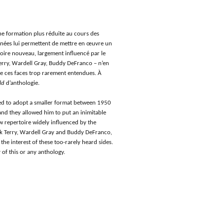
une formation plus réduite au cours des
nnées lui permettent de mettre en œuvre un
toire nouveau, largement influencé par le
erry, Wardell Gray, Buddy DeFranco – n’en
de ces faces trop rarement entendues. À
ld
d’anthologie.
ged to adopt a smaller format between 1950
nd they allowed him to put an inimitable
ew repertoire widely influenced by the
rk Terry, Wardell Gray and Buddy DeFranco,
the interest of these too-rarely heard sides.
of this or any anthology.