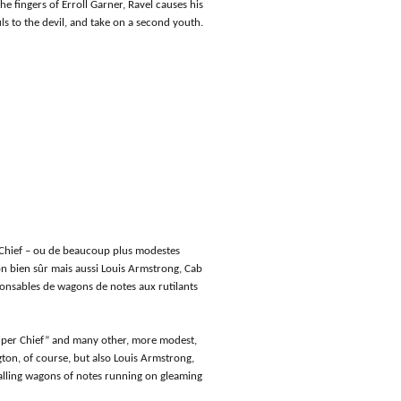
he fingers of Erroll Garner, Ravel causes his
ls to the devil, and take on a second youth.
er Chief – ou de beaucoup plus modestes
gton bien sûr mais aussi Louis Armstrong, Cab
ponsables de wagons de notes aux rutilants
“Super Chief” and many other, more modest,
gton, of course, but also Louis Armstrong,
alling wagons of notes running on gleaming