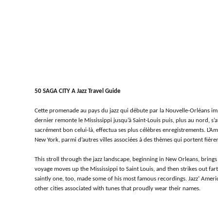
50 SAGA CITY A Jazz Travel Guide
Cette promenade au pays du jazz qui débute par la Nouvelle-Orléans i
dernier remonte le Mississippi jusqu’à Saint-Louis puis, plus au nord, s’
sacrément bon celui-là, effectua ses plus célèbres enregistrements. L’Amé
New York, parmi d’autres villes associées à des thèmes qui portent fièr
This stroll through the jazz landscape, beginning in New Orleans, brings
voyage moves up the Mississippi to Saint Louis, and then strikes out fa
saintly one, too, made some of his most famous recordings. Jazz’ Ameri
other cities associated with tunes that proudly wear their names.