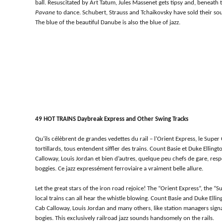
ball. Resuscitated by Art Tatum, Jules Massenet gets tipsy and, beneath t
Pavane
to dance. Schubert, Strauss and Tchaikovsky have sold their sou
The blue of the beautiful Danube is also the blue of jazz.
49 HOT TRAINS Daybreak Express and Other Swing Tracks
Qu’ils célèbrent de grandes vedettes du rail – l’Orient Express, le Sup
tortillards, tous entendent siffler des trains. Count Basie et Duke Ellin
Calloway, Louis Jordan et bien d’autres, quelque peu chefs de gare, res
boggies. Ce jazz expressément ferroviaire a vraiment belle allure.
Let the great stars of the iron road rejoice! The “Orient Express”, the 
local trains can all hear the whistle blowing. Count Basie and Duke Ellin
Cab Calloway, Louis Jordan and many others, like station managers sign
bogies. This exclusively railroad jazz sounds handsomely on the rails.