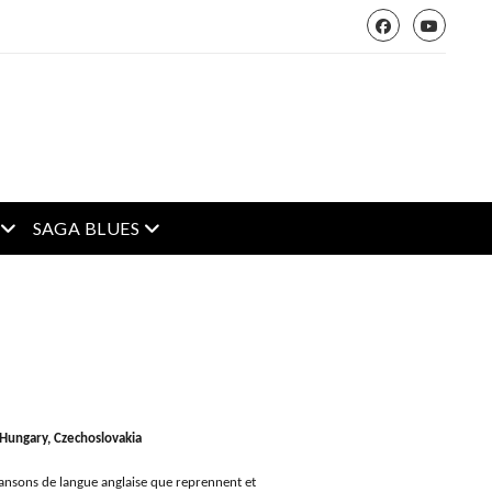
open menu
open menu
SAGA BLUES
 Hungary, Czechoslovakia
hansons de langue anglaise que reprennent et