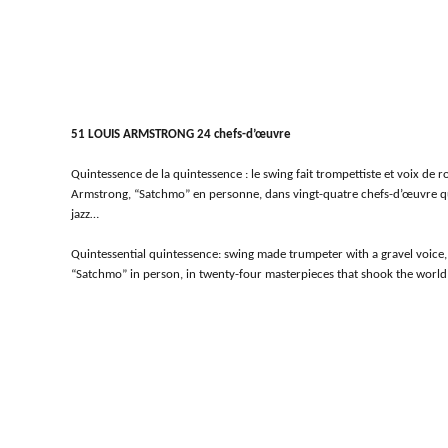
51 LOUIS ARMSTRONG 24 chefs-d’œuvre
Quintessence de la quintessence : le swing fait trompettiste et voix de r
Armstrong, “Satchmo” en personne, dans vingt-quatre chefs-d’œuvre qui
jazz…
Quintessential quintessence: swing made trumpeter with a gravel voic
“Satchmo” in person, in twenty-four masterpieces that shook the world o