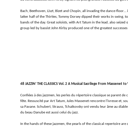
Bach, Beethoven, Liszt, Bizet and Chopin, all invading the dance-floor… 
latter half of the Thirties, Tommy Dorsey dipped their works in swing, t
bands of the day. Great soloists, with Art Tatum in the lead, also seized 
group led by bassist John Kirby produced one of the greatest successes 
48 JAZZIN’ THE CLASSICS Vol. 2 A Musical Sacrilege From Massenet t
Confiées à des jazzmen, les perles du répertoire classique se parent de 
fête. Ressuscité par Art Tatum, Jules Massenet rencontre l’ivresse et, sou
sa Pavane. Schubert, Strauss, Tchaïkovsky ont vendu leur âme au diable 
du beau Danube est aussi celui du jazz.
In the hands of these jazzmen, the pearls of the classical repertoire ar