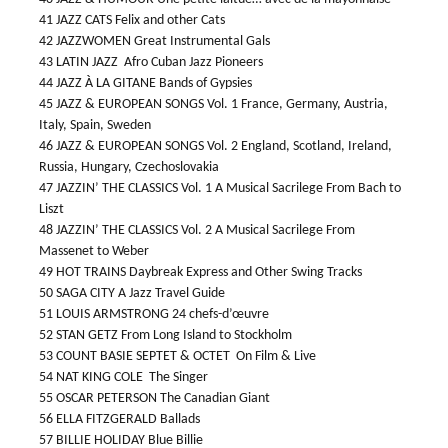
41 JAZZ CATS Felix and other Cats
42 JAZZWOMEN Great Instrumental Gals
43 LATIN JAZZ Afro Cuban Jazz Pioneers
44 JAZZ À LA GITANE Bands of Gypsies
45 JAZZ & EUROPEAN SONGS Vol. 1 France, Germany, Austria,
Italy, Spain, Sweden
46 JAZZ & EUROPEAN SONGS Vol. 2 England, Scotland, Ireland,
Russia, Hungary, Czechoslovakia
47 JAZZIN’ THE CLASSICS Vol. 1 A Musical Sacrilege From Bach to
Liszt
48 JAZZIN’ THE CLASSICS Vol. 2 A Musical Sacrilege From
Massenet to Weber
49 HOT TRAINS Daybreak Express and Other Swing Tracks
50 SAGA CITY A Jazz Travel Guide
51 LOUIS ARMSTRONG 24 chefs-d’œuvre
52 STAN GETZ From Long Island to Stockholm
53 COUNT BASIE SEPTET & OCTET On Film & Live
54 NAT KING COLE The Singer
55 OSCAR PETERSON The Canadian Giant
56 ELLA FITZGERALD Ballads
57 BILLIE HOLIDAY Blue Billie