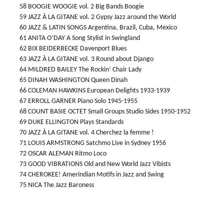
58 BOOGIE WOOGIE vol. 2 Big Bands Boogie
59 JAZZ À LA GITANE vol. 2 Gypsy Jazz around the World
60 JAZZ & LATIN SONGS Argentina, Brazil, Cuba, Mexico
61 ANITA O’DAY A Song Stylist in Swingland
62 BIX BEIDERBECKE Davenport Blues
63 JAZZ À LA GITANE vol. 3 Round about Django
64 MILDRED BAILEY The Rockin’ Chair Lady
65 DINAH WASHINGTON Queen Dinah
66 COLEMAN HAWKINS European Delights 1933-1939
67 ERROLL GARNER Piano Solo 1945-1955
68 COUNT BASIE OCTET Small Groups Studio Sides 1950-1952
69 DUKE ELLINGTON Plays Standards
70 JAZZ À LA GITANE vol. 4 Cherchez la femme !
71 LOUIS ARMSTRONG Satchmo Live in Sydney 1956
72 OSCAR ALEMAN Ritmo Loco
73 GOOD VIBRATIONS Old and New World Jazz Vibists
74 CHEROKEE! Amerindian Motifs in Jazz and Swing
75 NICA The Jazz Baroness