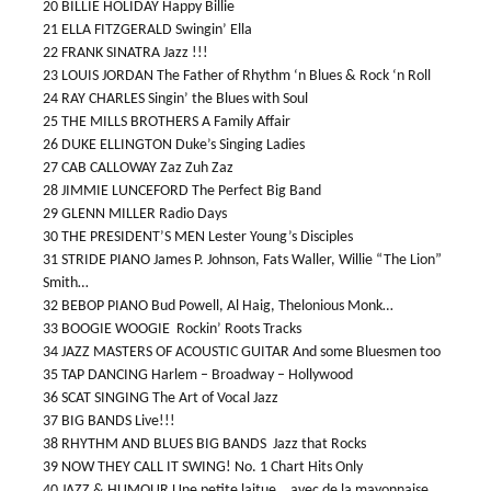
20 BILLIE HOLIDAY Happy Billie
21 ELLA FITZGERALD Swingin’ Ella
22 FRANK SINATRA Jazz !!!
23 LOUIS JORDAN The Father of Rhythm ‘n Blues & Rock ‘n Roll
24 RAY CHARLES Singin’ the Blues with Soul
25 THE MILLS BROTHERS A Family Affair
26 DUKE ELLINGTON Duke’s Singing Ladies
27 CAB CALLOWAY Zaz Zuh Zaz
28 JIMMIE LUNCEFORD The Perfect Big Band
29 GLENN MILLER Radio Days
30 THE PRESIDENT’S MEN Lester Young’s Disciples
31 STRIDE PIANO James P. Johnson, Fats Waller, Willie “The Lion”
Smith…
32 BEBOP PIANO Bud Powell, Al Haig, Thelonious Monk…
33 BOOGIE WOOGIE Rockin’ Roots Tracks
34 JAZZ MASTERS OF ACOUSTIC GUITAR And some Bluesmen too
35 TAP DANCING Harlem – Broadway – Hollywood
36 SCAT SINGING The Art of Vocal Jazz
37 BIG BANDS Live!!!
38 RHYTHM AND BLUES BIG BANDS Jazz that Rocks
39 NOW THEY CALL IT SWING! No. 1 Chart Hits Only
40 JAZZ & HUMOUR Une petite laitue… avec de la mayonnaise