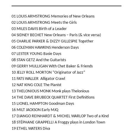
01 LOUIS ARMSTRONG Memories of New Orleans
02 LOUIS ARMSTRONG Meets the Girls
03 MILES DAVIS Birth of a Leader
04 SIDNEY BECHET New Orleans – Paris (& vice versa)
05 CHARLIE PARKER & DIZZY GILLESPIE Together
06 COLEMAN HAWKINS Henderson Days
07 LESTER YOUNG Basie Days
08 STAN GETZ And the Guitarists
09 GERRY MULLIGAN With Chet Baker & Friends
10 JELLY ROLL MORTON “Originator of Jazz”
11 FATS WALLER Alligator Crawl
12 NAT KING COLE The Pianist
13 THELONIOUS MONK Monk plays Thelonious
14 THE DAVE BRUBECK QUARTET First Definitions
15 LIONEL HAMPTON Goodman Days
16 MILT JACKSON Early MJQ
17 DJANGO REINHARDT & MICHEL WARLOP Two of a Kind
18 STÉPHANE GRAPPELLI A Froggy plays in London Town
19 ETHEL WATERS Diva